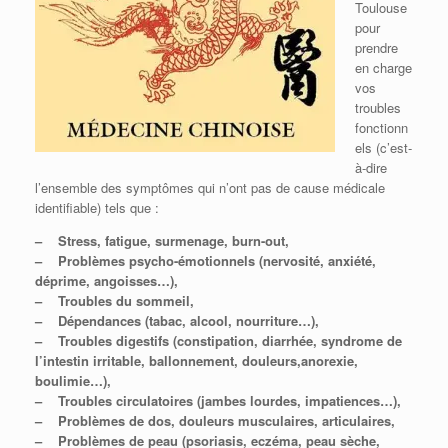
Toulouse
pour
prendre
en charge
vos
troubles
fonctionn
els (c’est-
à-dire
l’ensemble des symptômes qui n’ont pas de cause médicale
identifiable) tels que :
– Stress, fatigue, surmenage, burn-out,
– Problèmes psycho-émotionnels (nervosité, anxiété,
déprime, angoisses…),
– Troubles du sommeil,
– Dépendances (tabac, alcool, nourriture…),
–
Troubles digestifs (constipation, diarrhée, syndrome de
l’intestin irritable, ballonnement, douleurs,anorexie,
boulimie…),
– T
roubles circulatoires (jambes lourdes, impatiences…),
–
Problèmes de dos,
douleurs musculaires, articulaires,
– Problèmes de peau (psoriasis, eczéma, peau sèche,