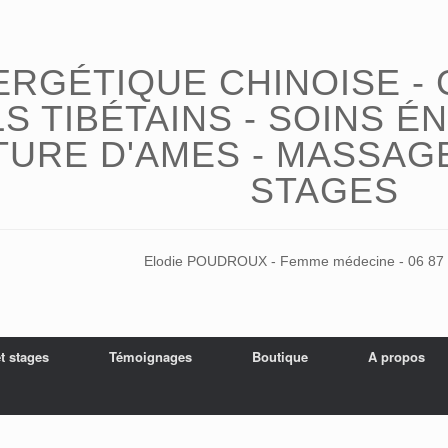
ERGÉTIQUE CHINOISE - 
S TIBÉTAINS - SOINS É
TURE D'AMES - MASSAGE
STAGES
Elodie POUDROUX - Femme médecine - 06 87 
et stages
Témoignages
Boutique
A propos