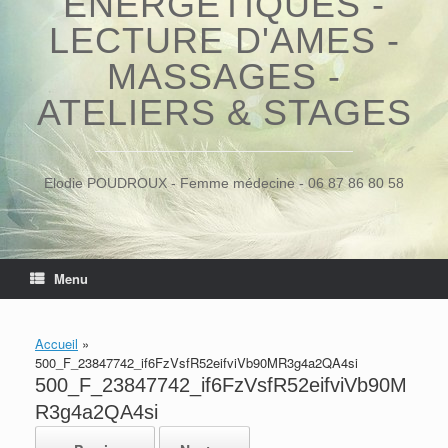
ÉNERGÉTIQUES -
LECTURE D'AMES -
MASSAGES -
ATELIERS & STAGES
Elodie POUDROUX - Femme médecine - 06 87 86 80 58
Menu
Accueil
»
500_F_23847742_if6FzVsfR52eifviVb90MR3g4a2QA4si
500_F_23847742_if6FzVsfR52eifviVb90M
R3g4a2QA4si